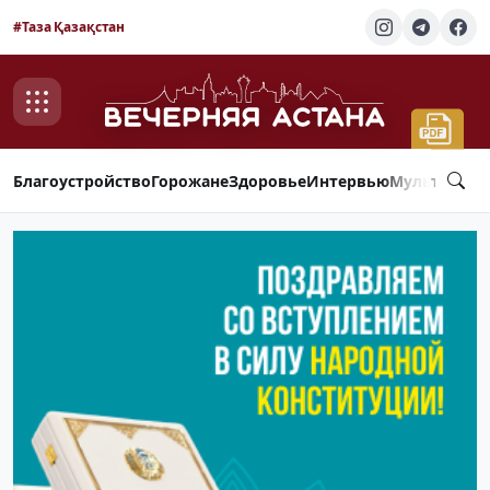
#Таза Қазақстан
Благоустройство
Горожане
Здоровье
Интервью
Мультимед