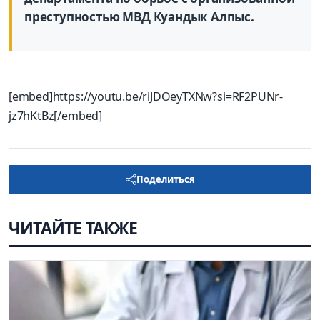
преступностью МВД Куандык Алпыс.
[embed]https://youtu.be/riJDOeyTXNw?si=RF2PUNr-
jz7hKtBz[/embed]
Поделиться
ЧИТАЙТЕ ТАКЖЕ