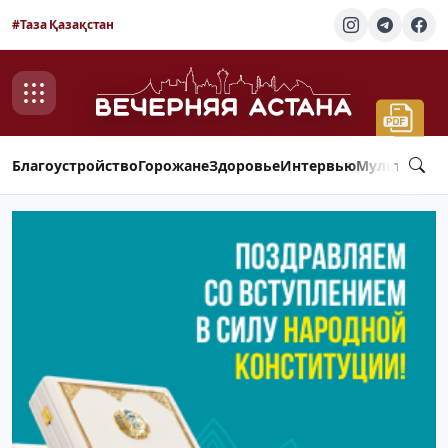
#Таза Қазақстан
Благоустройство
Горожане
Здоровье
Интервью
Мультимед