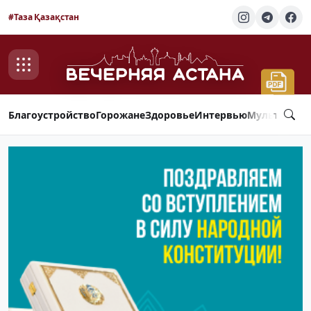
#Таза Қазақстан
Благоустройство
Горожане
Здоровье
Интервью
Мультимед