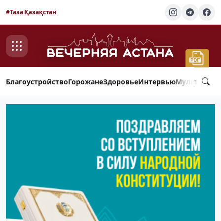
#Таза Қазақстан
Благоустройство
Горожане
Здоровье
Интервью
Мультимед