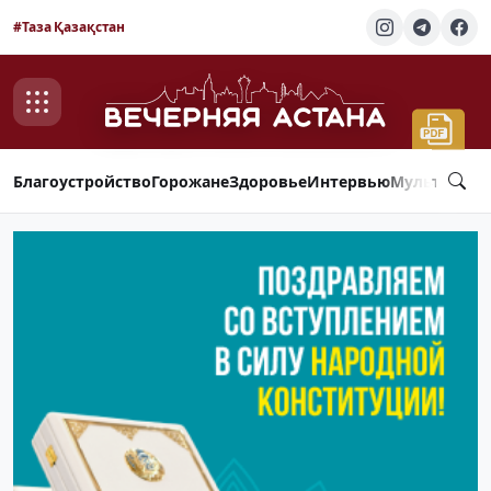
#Таза Қазақстан
Благоустройство
Горожане
Здоровье
Интервью
Мультимед