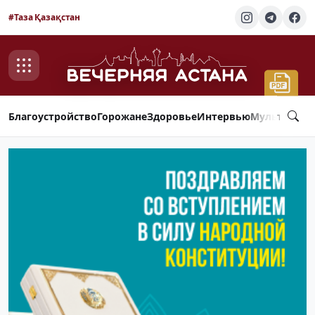
#Таза Қазақстан
Благоустройство
Горожане
Здоровье
Интервью
Мультимед