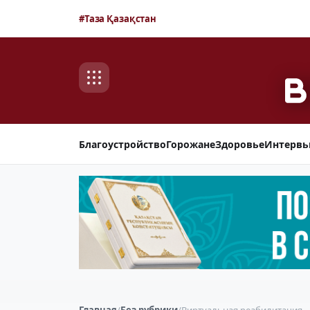
#Таза Қазақстан
Благоустройство
Горожане
Здоровье
Интерв
Главная
/
Без рубрики
/
Виртуальная реабилитация