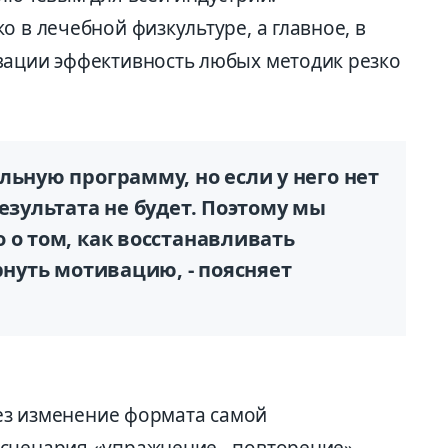
о в лечебной физкультуре, а главное, в
вации эффективность любых методик резко
льную программу, но если у него нет
езультата не будет. Поэтому мы
 о том, как восстанавливать
рнуть мотивацию, - поясняет
ерез изменение формата самой
сценария «упражнение - повторение»