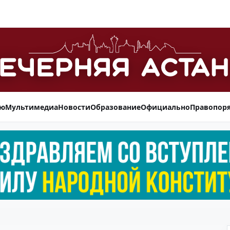
ью
Мультимедиа
Новости
Образование
Официально
Правопор