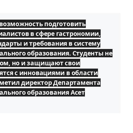
 возможность подготовить
алистов в сфере гастрономии,
дарты и требования в систему
ального образования. Сту
денты не
ом, но и
защищают свои
ятся с инновациями в области
отметил директор Департамента
ального образования Асет