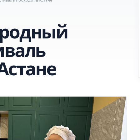
ародный
иваль
Астане