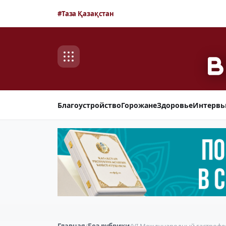
#Таза Қазақстан
Благоустройство
Горожане
Здоровье
Интерв
Главная
/
Без рубрики
/
VI Международный гастрофес