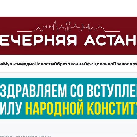
ью
Мультимедиа
Новости
Образование
Официально
Правопор
тиваль проходит в Астане