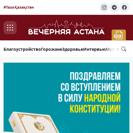
#Таза Қазақстан
Благоустройство
Горожане
Здоровье
Интервью
Мультимед