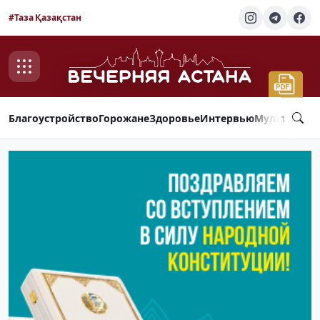
#Таза Қазақстан
Благоустройство
Горожане
Здоровье
Интервью
Мультимед