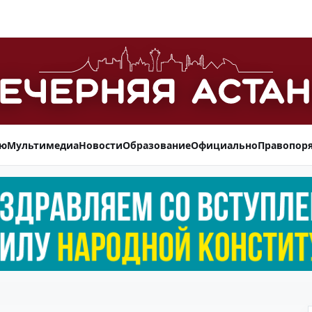
ью
Мультимедиа
Новости
Образование
Официально
Правопор