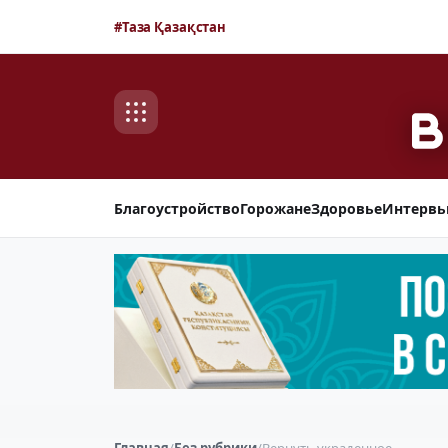
#Таза Қазақстан
Благоустройство
Горожане
Здоровье
Интерв
Главная
/
Без рубрики
/
Вернуть украденное