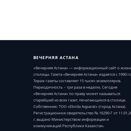
ВЕЧЕРНЯЯ АСТАНА
«Вечерняя Астана» — информационный сайт о жизн
столицы. Газета «Вечерняя Астана» издается с 1990 г
Тираж газеты составляет 15 тысяч экземпляров.
Периодичность – три раза в неделю. Сегодня
«Вечерняя Астана» по праву может называться
старейшей из всех газет, печатающихся в столице.
Собственник: ТОО «Elorda Aqparat» (город Астана).
Регистрационное свидетельство № 16290-Г от 11.01.2
г. выдано Министерством информации и
коммуникаций Республики Казахстан.