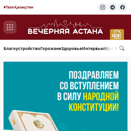
#Таза Қазақстан
Благоустройство
Горожане
Здоровье
Интервью
Мультимед