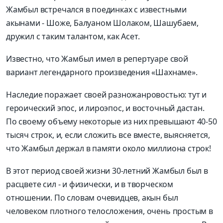
Жамбыл встречался в поединках с известными
акынами - Шоже, Балуаном Шолаком, Шашубаем,
дружил с таким талантом, как Асет.
Известно, что Жамбыл имел в репертуаре свой
вариант легендарного произведения «Шахнаме».
Наследие поражает своей разножанровостью: тут и
героический эпос, и лироэпос, и восточный дастан.
По своему объему некоторые из них превышают 40-50
тысяч строк, и, если сложить все вместе, выясняется,
что Жамбыл держал в памяти около миллиона строк!
В этот период своей жизни 30-летний Жамбыл был в
расцвете сил - и физически, и в творческом
отношении. По словам очевидцев, акын был
человеком плотного тело­сложения, очень простым в