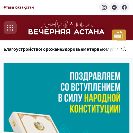
#Таза Қазақстан
Благоустройство
Горожане
Здоровье
Интервью
Мультимед