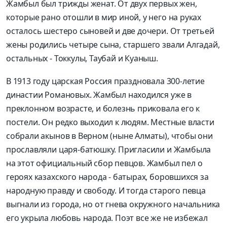
Жамбыл был трижды женат. От двух первых жен,
которые рано отошли в мир иной, у него на руках
осталось шестеро сыновей и две дочери. От третьей
жены родились четыре сына, старшего звали Алгадай,
остальных - Токкулы, Таубай и Куаныш.
В 1913 году царская Россия праздновала 300-летие
династии Романовых. Жамбыл находился уже в
преклонном возрасте, и болезнь приковала его к
постели. Он редко выходил к людям. Местные власти
собрали акынов в Верном (ныне Алматы), чтобы они
прославляли царя-батюшку. Пригласили и Жамбыла
на этот официальный сбор певцов. Жамбыл пел о
героях казахского народа - батырах, боровшихся за
народную правду и свободу. И тогда старого певца
выгнали из города, но от гнева окружного начальника
его укрыла любовь народа. Поэт все же не избежал