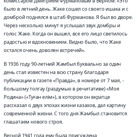
комиссаром Дмитрием Фурмановым в Верном: «Это
было в летний день. Жаке сошел со своего ишака и с
домброй поднялся в штаб Фурманова. Я был во дворе.
Через несколько минут я услышал звук домбры и
голос Жаке. Когда он вышел, все его лицо светилось
радостью и вдохновением. Видно было, что Жаке
остался очень доволен встречей».
В 1936 году 90-летний Жамбыл буквально за один
день стал известен на всю страну благодаря
публикации в газете «Правда», в номере от 7 мая, -
большому толгау (раздумью в речитативе) «Моя
Родина» («Туған елім»), в котором он вкратце
рассказал о двух эпохах жизни казахов, дал картину
современной жизни. С того дня Жамбыл становится
глашатаем нового строя.
Весной 1941 года ему была присуждена