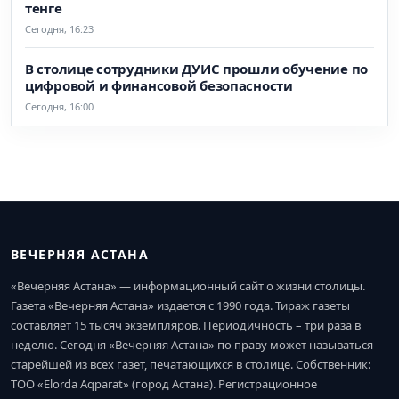
тенге
Сегодня, 16:23
В столице сотрудники ДУИС прошли обучение по
цифровой и финансовой безопасности
Сегодня, 16:00
ВЕЧЕРНЯЯ АСТАНА
«Вечерняя Астана» — информационный сайт о жизни столицы.
Газета «Вечерняя Астана» издается с 1990 года. Тираж газеты
составляет 15 тысяч экземпляров. Периодичность – три раза в
неделю. Сегодня «Вечерняя Астана» по праву может называться
старейшей из всех газет, печатающихся в столице. Собственник:
ТОО «Elorda Aqparat» (город Астана). Регистрационное