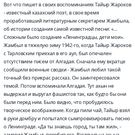
Вот что пишет в своих воспоминаниях Тайыр Жароков
- известный казахский поэт, в свое время
проработавший литературным секретарем Жамбыла,
об истории создания самой известной песни: «…
Сложным было создание «Ленинградцы, дети мои».
Жамбыл в тяжелую зиму 1942-го, когда Тайыр Жароков
с Тарловским приехал в его аул, был опечален
отсутствием писем от Алгадая. Сначала ему вкратце
сообщили военные сводки - Жамбыл любил такой
точный без прикрас рассказ. Он заинтересовался
темой. Потом вспоминали Алгадая. Тут акын не
выдержал и выругал фашистов так, как будто бы они
были перед ним. Было видно, что пробудилось
творческое воображение. Когда пили чай, Тайыр взял
в руки домбру и попытался сымпровизировать песню
о Ленинграде. «Да ты знаешь город, ты там жил», -
заметил Жамбыл, перебив его. Взглянув на акына,