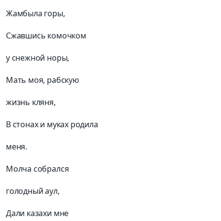
Жамбыла горы,
Сжавшись комочком
у снежной норы,
Мать моя, рабскую
жизнь кляня,
В стонах и муках родила
меня.
Молча собрался
голодный аул,
Дали казахи мне