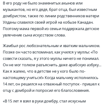
В его роду не было знаменитых акынов или
музыкантов, но его дядя, брат отца, был известным
домбристом, также по линии родственников матери
Улданы славился своей игрой на кобызе Канадан.
Поэтому мама первой из семьи поддержала детское
увлечение сына искусством слова.
Жамбыл рос любознательным и хватким мальчиком.
Позже он часто вспоминал, как учился у муллы: «По
совести сказать, я у этого муллы ничего не понимал.
Он не мог толком разъяснить даже арабскую азбуку…
Как я жалею, что в детстве не у кого было по-
настоящему учиться!» Когда мальчику исполнилось
14 лет, он решился на отважный поступок - пришел к
отцу с домброй и попросил его благословения.
«В 15 лет я взял в руки домбру, стал искусным