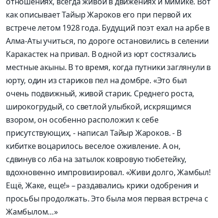
отношениях, всегда живой в движениях и мимике. Вот
как описывает Тайыр Жароков его при первой их
встрече летом 1928 года. Будущий поэт ехал на арбе в
Алма-Аты учиться, по дороге остановились в селении
Каракастек на привал. В одной из юрт состязались
местные акыны. В то время, когда путники заглянули в
юрту, один из стариков пел на домбре. «Это был
очень подвижный, живой старик. Среднего роста,
широкогрудый, со светлой улыбкой, искрящимся
взором, он особенно расположил к себе
присутствующих, - написал Тайыр Жароков. - В
кибитке воцарилось веселое оживление. А он,
сдвинув со лба на затылок ковровую тюбетейку,
вдохновенно импровизировал. «Живи долго, Жамбыл!
Ещё, Жаке, еще!» – раздавались крики одобрения и
просьбы продолжать. Это была моя первая встреча с
Жамбылом…»