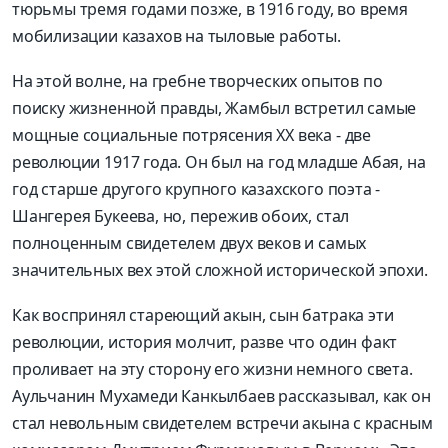
тюрьмы тремя годами позже, в 1916 году, во время
мобилизации казахов на тыловые работы.
На этой волне, на гребне творческих опытов по
поиску жизненной правды, Жамбыл встретил самые
мощные социальные потрясения ХХ века - две
революции 1917 года. Он был на год младше Абая, на
год старше другого крупного казахского поэта -
Шангерея Букеева, но, пережив обоих, стал
полноценным свидетелем двух веков и самых
значительных вех этой сложной исторической эпохи.
Как воспринял стареющий акын, сын батрака эти
революции, история молчит, разве что один факт
проливает на эту сторону его жизни немного света.
Аульчанин Мухамеди Канкылбаев рассказывал, как он
стал невольным свидетелем встречи акына с красным