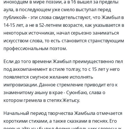
иноходцем в мире поэзии, а в 16 вышел за пределы
аула, в последующем уже смело выступал перед
публикой» - эти слова свидетельствуют, что Жамбыл в
14-15 лет, а не в 52-летнем возрасте, как указывается в
некоторых источниках, начал серьезно заниматься
искусством слова, то есть становится странствующим
профессиональным поэтом.
Если до того времени Жамбыл преимущественно пел
под аккомпанемент в стиле толгау, то с 15 лет у него
появляется смутное желание исполнять
импровизации. Данное стремление приводит его к
знаменитому акыну в крае - Суюнбаю, слава о
котором гремела в степях Жетысу.
Начальный период творчества Жамбыла отмечается
короткими стихами, а также сказками в песнях. Его
первые айтысы были в форме небольших словесных