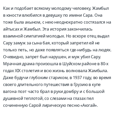
Как и подобает всякому молодому человеку, Жамбыл
в юности влюбился в девушку по имени Сара. Она
тоже была акыном, с нею неоднократно состязался на
айтысах и Жамбыл. Эта история закончилась
взаимной симпатией молодых. Но вскоре отец выдал
Сару замуж за сына бая, который запретил ей не
только петь, но даже появляться где-нибудь на людях.
Очевидно, запрет был нарушен, и муж убил Сару.
Мрачная драма произошла в Шуйском районе в 80-х
годах ХІХ столетия и всю жизнь волновала Жамбыла.
Даже будучи глубоким стариком, в 1937 году, во время
своего длительного путешествия в Грузию в купе
вагона поэт часто брал в руки домбру и с большой
душевной теплотой, со слезами на глазах пел
сочиненную Сарой лирическую песню «Аюгай».