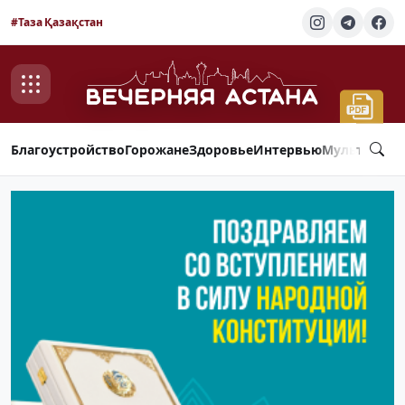
#Таза Қазақстан
Благоустройство
Горожане
Здоровье
Интервью
Мультимед