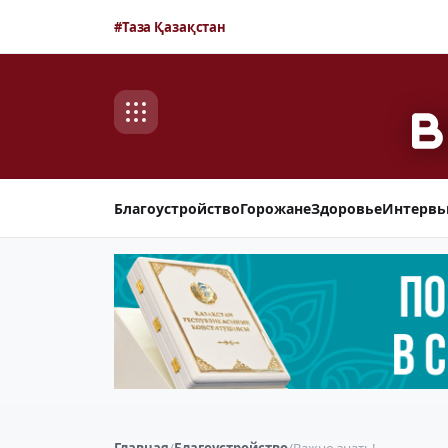
#Таза Қазақстан
Благоустройство
Горожане
Здоровье
Интерв
Главная
/
Благоустройство
/
Важно знать!