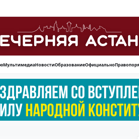
ью
Мультимедиа
Новости
Образование
Официально
Правопор