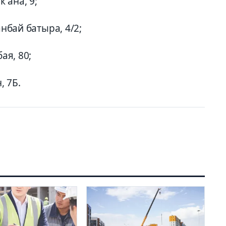
к ана, 9;
анбай батыра, 4/2;
ая, 80;
, 7Б.