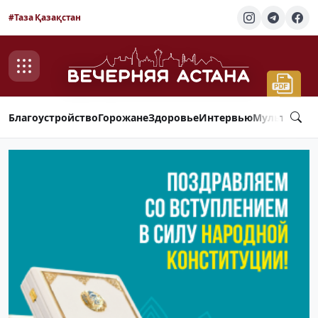
#Таза Қазақстан
Благоустройство
Горожане
Здоровье
Интервью
Мультимед