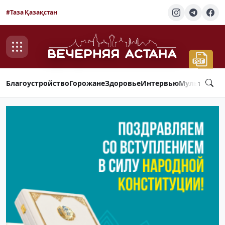
#Таза Қазақстан
Благоустройство
Горожане
Здоровье
Интервью
Мультимед