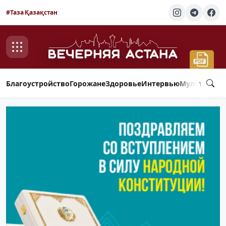
#Таза Қазақстан
Благоустройство
Горожане
Здоровье
Интервью
Мультимед