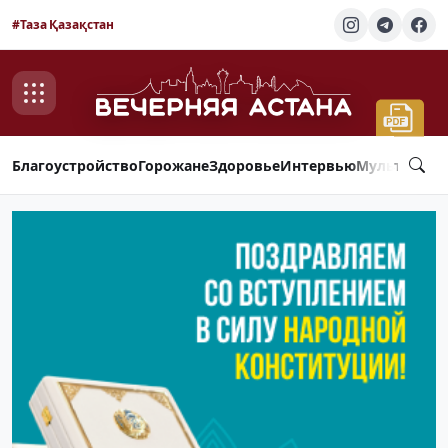
#Таза Қазақстан
Благоустройство
Горожане
Здоровье
Интервью
Мультимед