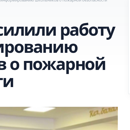
силили работу
ированию
 о пожарной
ти