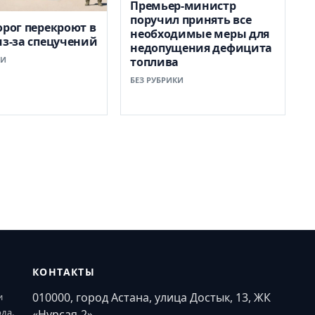
Премьер-министр
поручил принять все
орог перекроют в
необходимые меры для
из-за спецучений
недопущения дефицита
КИ
топлива
БЕЗ РУБРИКИ
КОНТАКТЫ
010000, город Астана, улица Достык, 13, ЖК
и
ода.
«Нурсая-2»