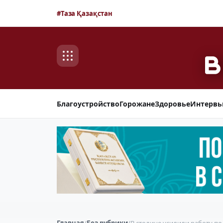
#Таза Қазақстан
Благоустройство
Горожане
Здоровье
Интерв
Главная
/
Без рубрики
/
В столице усилили работу 