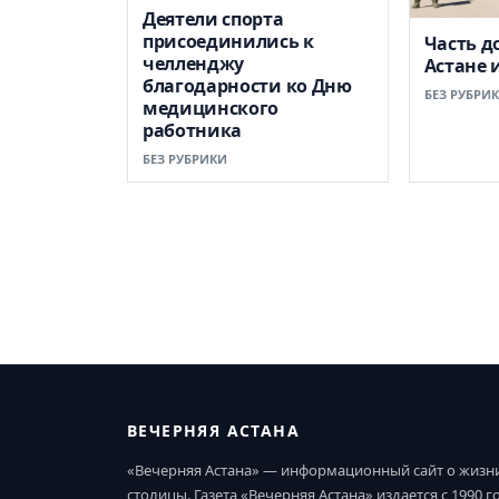
Деятели спорта
присоединились к
Часть д
челленджу
Астане 
благодарности ко Дню
БЕЗ РУБРИ
медицинского
работника
БЕЗ РУБРИКИ
ВЕЧЕРНЯЯ АСТАНА
«Вечерняя Астана» — информационный сайт о жизн
столицы. Газета «Вечерняя Астана» издается с 1990 г