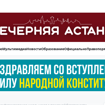
ью
Мультимедиа
Новости
Образование
Официально
Правопор
по информированию школьников о пожарной безопасности