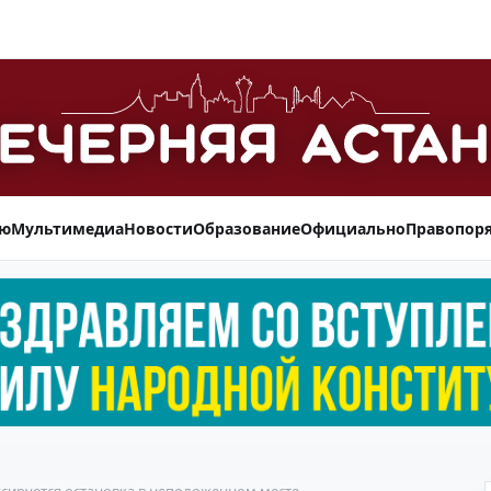
ью
Мультимедиа
Новости
Образование
Официально
Правопор
ксируется остановка в неположенном месте