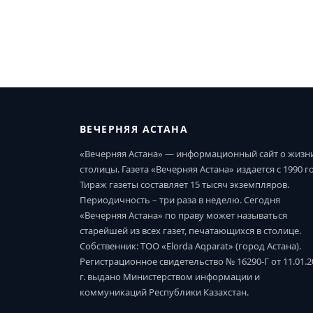
ВЕЧЕРНЯЯ АСТАНА
«Вечерняя Астана» — информационный сайт о жизн
столицы. Газета «Вечерняя Астана» издается с 1990 г
Тираж газеты составляет 15 тысяч экземпляров.
Периодичность – три раза в неделю. Сегодня
«Вечерняя Астана» по праву может называться
старейшей из всех газет, печатающихся в столице.
Собственник: ТОО «Elorda Aqparat» (город Астана).
Регистрационное свидетельство № 16290-Г от 11.01.2
г. выдано Министерством информации и
коммуникаций Республики Казахстан.