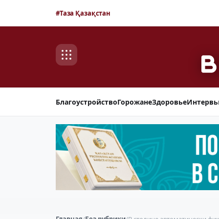
#Таза Қазақстан
Благоустройство
Горожане
Здоровье
Интерв
Главная
/
Без рубрики
/
В столице автоматически фи