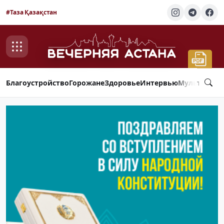
#Таза Қазақстан
Благоустройство
Горожане
Здоровье
Интервью
Мультимед