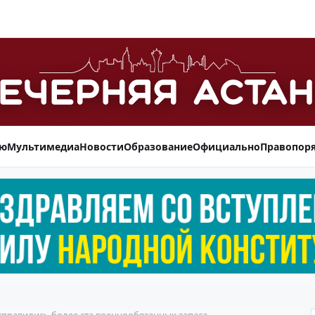
ью
Мультимедиа
Новости
Образование
Официально
Правопор
тправились более ста военнообязанных запаса