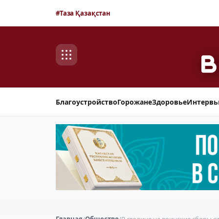
#Таза Қазақстан
Благоустройство
Горожане
Здоровье
Интерв
Главная
/
Общество
/
В столице на воинские сборы о