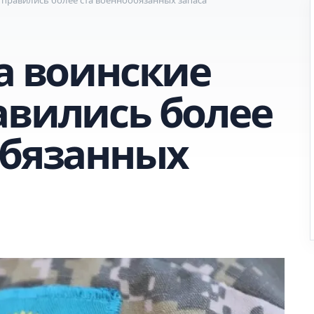
а воинские
авились более
обязанных