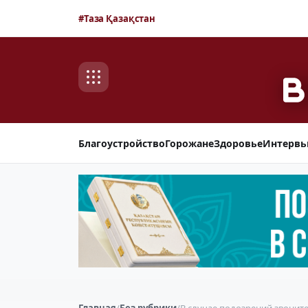
#Таза Қазақстан
Благоустройство
Горожане
Здоровье
Интерв
Главная
/
Без рубрики
/
В случае подозрений звоните