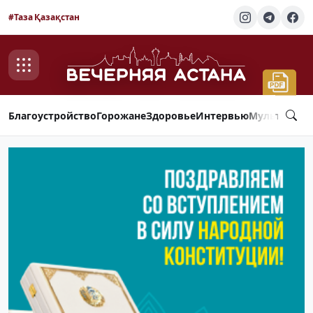
#Таза Қазақстан
Благоустройство
Горожане
Здоровье
Интервью
Мультимед