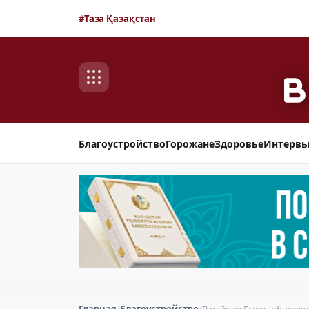
#Таза Қазақстан
Благоустройство
Горожане
Здоровье
Интерв
Главная
/
Благоустройство
/
В районе Есиль обновл