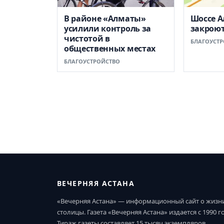
В районе «Алматы»
Шоссе 
усилили контроль за
закроют
чистотой в
БЛАГОУСТР
общественных местах
БЛАГОУСТРОЙСТВО
ВЕЧЕРНЯЯ АСТАНА
«Вечерняя Астана» — информационный сайт о жизн
столицы. Газета «Вечерняя Астана» издается с 1990 г
Тираж газеты составляет 15 тысяч экземпляров.