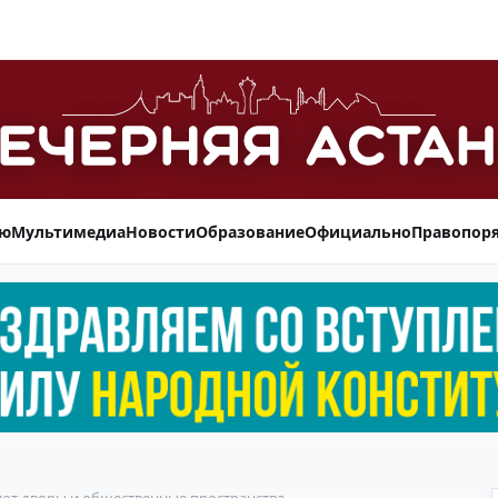
ью
Мультимедиа
Новости
Образование
Официально
Правопор
яют дворы и общественные пространства