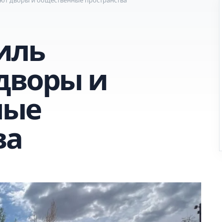
иль
дворы и
ные
ва