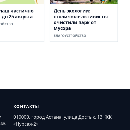
Алаш частично
День экологии:
 до 25 августа
столичные активисты
очистили парк от
ОЙСТВО
мусора
БЛАГОУСТРОЙСТВО
КОНТАКТЫ
010000, город Астана, улица Достык, 13, ЖК
и
ода.
«Нурсая-2»