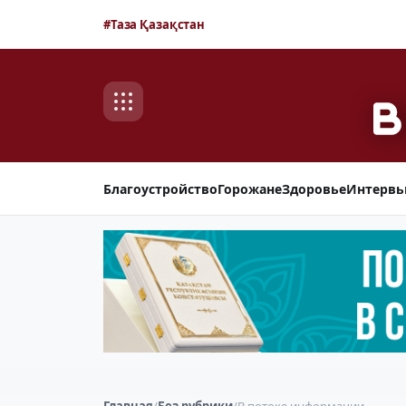
#Таза Қазақстан
Благоустройство
Горожане
Здоровье
Интерв
Главная
/
Без рубрики
/
В потоке информации