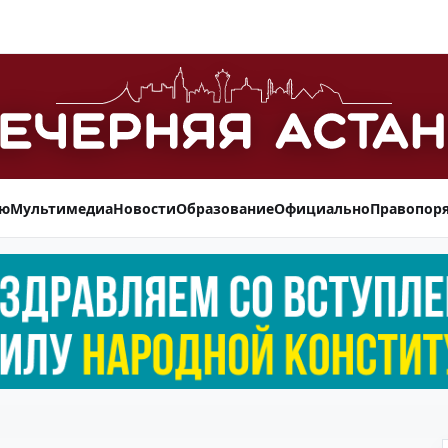
ью
Мультимедиа
Новости
Образование
Официально
Правопор