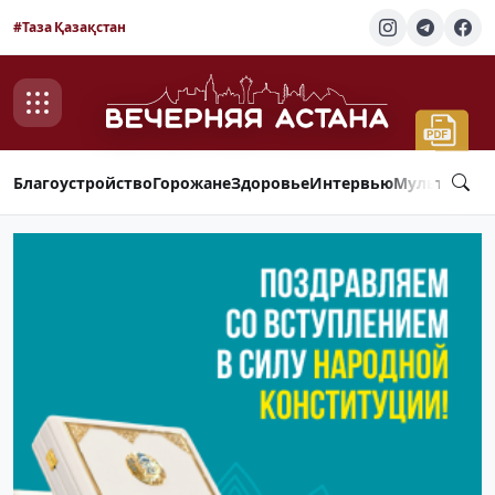
#Таза Қазақстан
Благоустройство
Горожане
Здоровье
Интервью
Мультимед