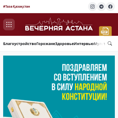
#Таза Қазақстан
Благоустройство
Горожане
Здоровье
Интервью
Мультимед