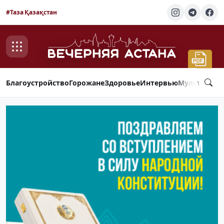
#Таза Қазақстан
Благоустройство
Горожане
Здоровье
Интервью
Мультимед