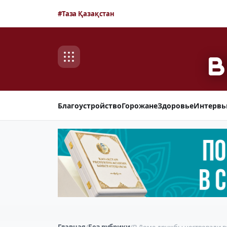
#Таза Қазақстан
Благоустройство
Горожане
Здоровье
Интерв
Главная
/
Без рубрики
/
В Доме дружбы чествовали в