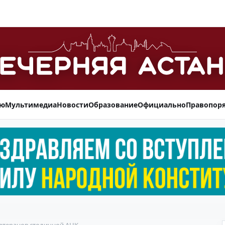
ью
Мультимедиа
Новости
Образование
Официально
Правопор
етеранов столичной АНК