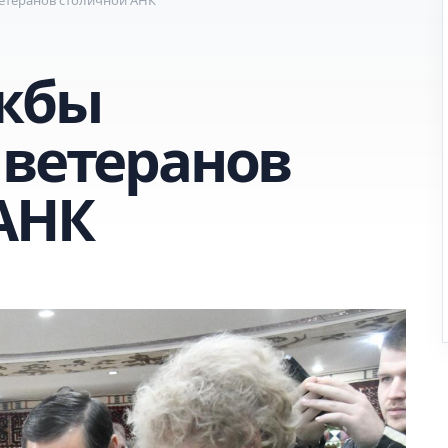
ужбы
 ветеранов
АНК