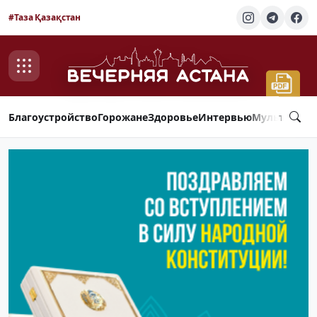
#Таза Қазақстан
Благоустройство
Горожане
Здоровье
Интервью
Мультимед