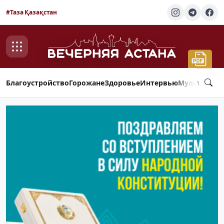
#Таза Қазақстан
Благоустройство
Горожане
Здоровье
Интервью
Мультимед