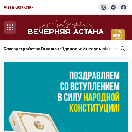
#Таза Қазақстан
Благоустройство
Горожане
Здоровье
Интервью
Мультимед