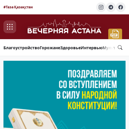
#Таза Қазақстан
Благоустройство
Горожане
Здоровье
Интервью
Мультимед