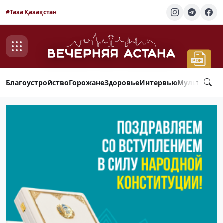
#Таза Қазақстан
Благоустройство
Горожане
Здоровье
Интервью
Мультимед