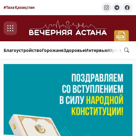
#Таза Қазақстан
Благоустройство
Горожане
Здоровье
Интервью
Мультимед