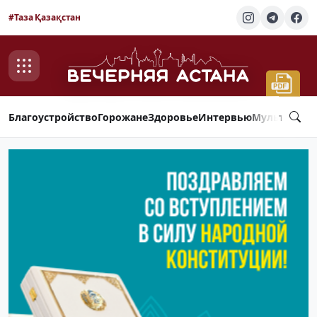
#Таза Қазақстан
Благоустройство
Горожане
Здоровье
Интервью
Мультимед