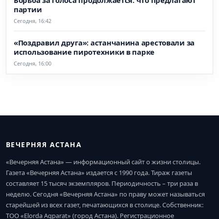
Борьба за голоса продолжается: что предлагают
партии
Сегодня, 16:42
«Поздравил друга»: астанчанина арестовали за
использование пиротехники в парке
Сегодня, 16:00
ВЕЧЕРНЯЯ АСТАНА
«Вечерняя Астана» — информационный сайт о жизни столицы.
Газета «Вечерняя Астана» издается с 1990 года. Тираж газеты
составляет 15 тысяч экземпляров. Периодичность – три раза в
неделю. Сегодня «Вечерняя Астана» по праву может называться
старейшей из всех газет, печатающихся в столице. Собственник:
ТОО «Elorda Aqparat» (город Астана). Регистрационное