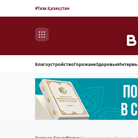
#Таза Қазақстан
Благоустройство
Горожане
Здоровье
Интерв
Главная
/
Без рубрики
/
В Астане пройдут бесплатные