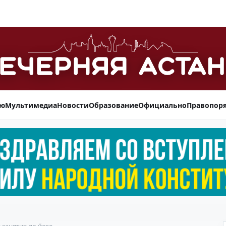
ью
Мультимедиа
Новости
Образование
Официально
Правопор
 занятия по йоге