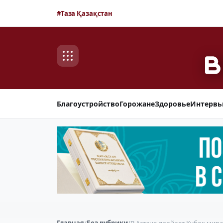
#Таза Қазақстан
Благоустройство
Горожане
Здоровье
Интерв
Главная
/
Без рубрики
/
В Астане пройдет Кубок мира