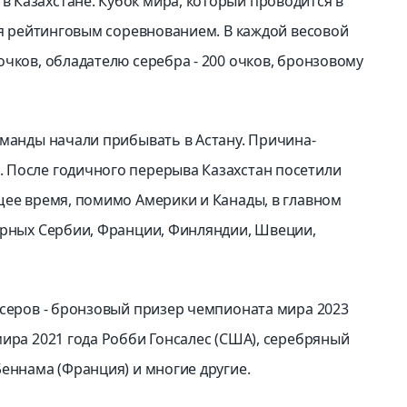
 Казахстане. Кубок мира, который проводится в
ся рейтинговым соревнованием. В каждой весовой
чков, обладателю серебра - 200 очков, бронзовому
оманды начали прибывать в Астану. Причина-
 После годичного перерыва Казахстан посетили
щее время, помимо Америки и Канады, в главном
орных Сербии, Франции, Финляндии, Швеции,
ксеров - бронзовый призер чемпионата мира 2023
мира 2021 года Робби Гонсалес (США), серебряный
еннама (Франция) и многие другие.