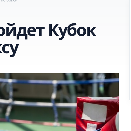
ойдет Кубок
ксу