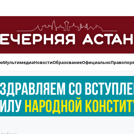
ью
Мультимедиа
Новости
Образование
Официально
Правопор
 по боксу