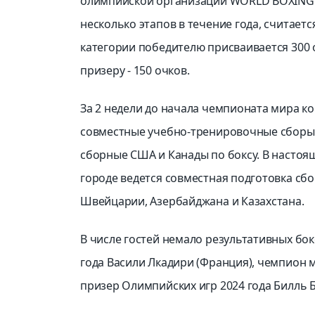
олимпийской организации WORLD BOXING в
несколько этапов в течение года, считает
категории победителю присваивается 300 о
призеру - 150 очков.
За 2 недели до начала чемпионата мира к
совместные учебно-тренировочные сборы.
сборные США и Канады по боксу. В настоя
городе ведется совместная подготовка сб
Швейцарии, Азербайджана и Казахстана.
В числе гостей немало результативных бо
года Васили Лкадири (Франция), чемпион 
призер Олимпийских игр 2024 года Билль Б