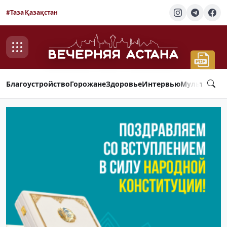
#Таза Қазақстан
Благоустройство
Горожане
Здоровье
Интервью
Мультимед