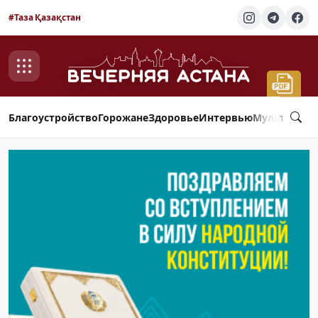
#Таза Қазақстан
Благоустройство
Горожане
Здоровье
Интервью
Мультимед