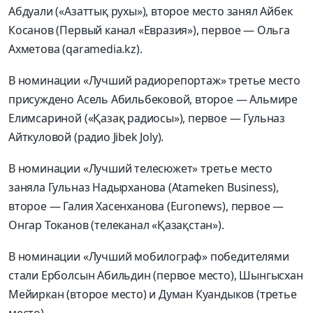
Абдуали («Азаттық рухы»), второе место занял Айбек
Косанов (Первый канал «Евразия»), первое — Ольга
Ахметова (qaramedia.kz).
В номинации «Лучший радиорепортаж» третье место
присуждено Асель Абильбековой, второе — Альмире
Елимсариной («Қазақ радиосы»), первое — Гульназ
Айткуловой (радио Jibek Joly).
В номинации «Лучший телесюжет» третье место
заняла Гульназ Надырханова (Atameken Business),
второе — Галия Хасенханова (Euronews), первое —
Онгар Токанов (телеканал «Қазақстан»).
В номинации «Лучший мобилограф» победителями
стали Ерболсын Абильдин (первое место), Шынгысхан
Мейиркан (второе место) и Думан Куандыков (третье