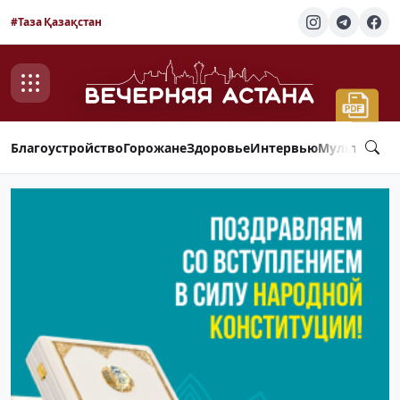
#Таза Қазақстан
Благоустройство
Горожане
Здоровье
Интервью
Мультимед