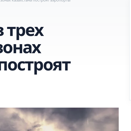
в трех
зонах
построят