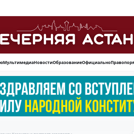
ью
Мультимедиа
Новости
Образование
Официально
Правопор
х зонах Казахстана построят аэропорты