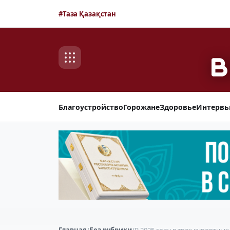
#Таза Қазақстан
Благоустройство
Горожане
Здоровье
Интерв
Главная
/
Без рубрики
/
В 2025 году в трех курортны