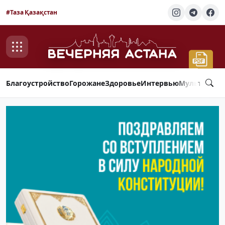
#Таза Қазақстан
Благоустройство
Горожане
Здоровье
Интервью
Мультимед