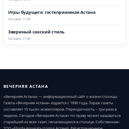
Игры будущего: гостеприимная Астана
Сегодня, 11:30
Звериный сакский стиль
Сегодня, 11:00
ВЕЧЕРНЯЯ АСТАНА
«Вечерняя Астана» — информационный сайт о жизни столицы.
Газета «Вечерняя Астана» издается с 1990 года. Тираж газеты
составляет 15 тысяч экземпляров. Периодичность – три раза в
неделю. Сегодня «Вечерняя Астана» по праву может называться
старейшей из всех газет, печатающихся в столице. Собственник:
ТОО «Elorda Aqparat» (город Астана). Регистрационное