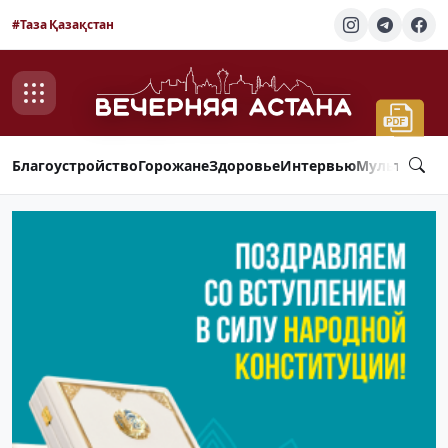
#Таза Қазақстан
Благоустройство
Горожане
Здоровье
Интервью
Мультимед