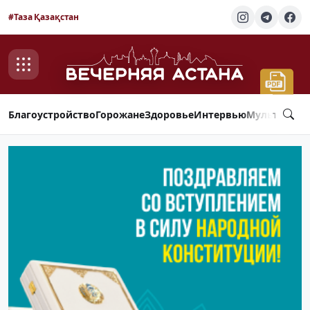
#Таза Қазақстан
Благоустройство
Горожане
Здоровье
Интервью
Мультимед