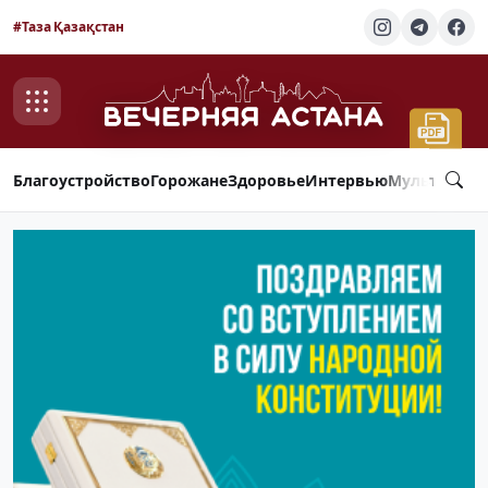
#Таза Қазақстан
Благоустройство
Горожане
Здоровье
Интервью
Мультимед