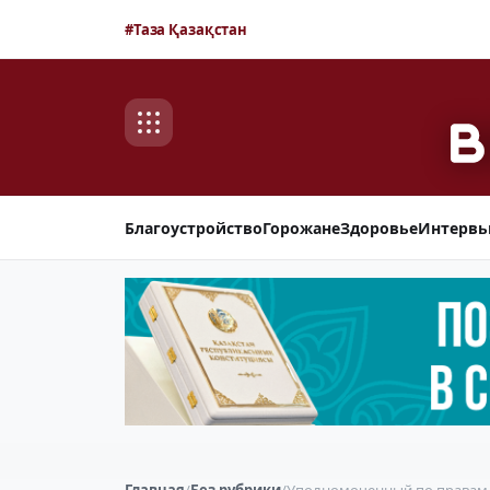
#Таза Қазақстан
Благоустройство
Горожане
Здоровье
Интерв
Главная
/
Без рубрики
/
Уполномоченный по правам 