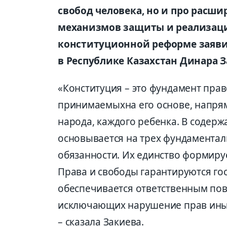
свобод
человека, но и
про расши
механизмов защиты и реализац
конституционной реформе заяви
в Республике Казахстан Динара З
«Конституция –
это фундамент прав
принимаемых
на его основе, напр
народа,
каждого ребенка. В содерж
основывается на трех
фундаментал
обязанности. Их единство формиру
Права и свободы гарантируются гос
обеспечивается ответственным по
исключающих нарушение прав ин
–
сказала
Закиева
.