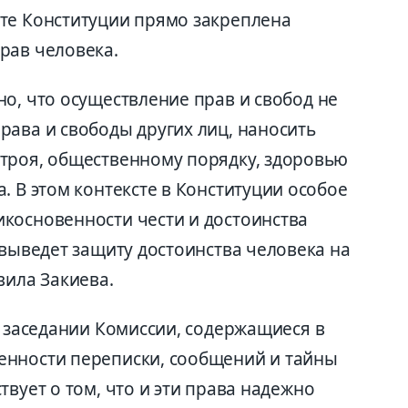
кте Конституции прямо закреплена
рав человека.
о, что осуществление прав и свобод не
рава и свободы других лиц, наносить
троя, общественному порядку, здоровью
. В этом контексте в Конституции особое
косновенности чести и достоинства
выведет защиту достоинства человека на
явила Закиева
.
 з
аседании
К
омиссии, содержащиеся в
енности переписки,
сообщений и тайны
вует о том, что и эти права
надежно