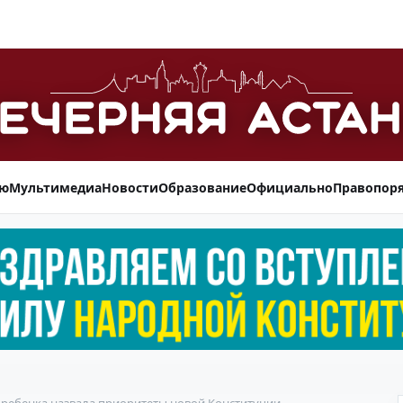
ью
Мультимедиа
Новости
Образование
Официально
Правопор
ребенка назвала приоритеты новой Конституции