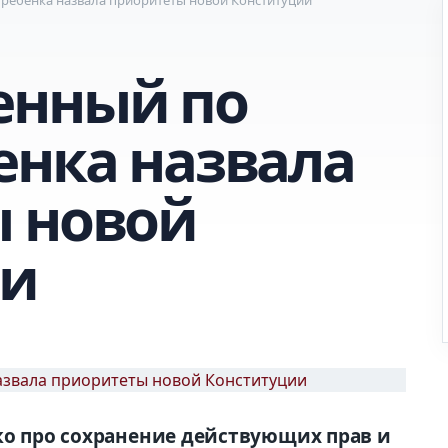
енный по
енка назвала
 новой
ии
ько про сохранение
действующих прав и