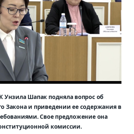
К
Унзила
Шапак
подняла вопрос об
о Закона и приведении ее содержания в
ребованиями. Сво
е
предложение она
онститу
ционной комиссии.