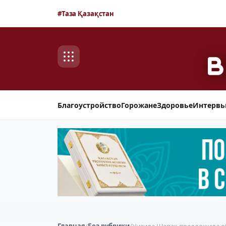
#Таза Қазақстан
Благоустройство
Горожане
Здоровье
Интерв
Главная
/
Без рубрики
/
Унзила Шапак предложила о