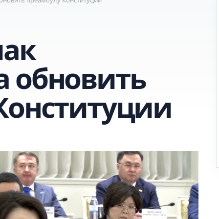
пак
 обновить
Конституции