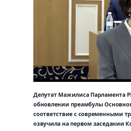
Д
епутат Мажилиса Парламента Р
обновлении
преамбулы Основног
соответствие с современными т
озвучила на
первом
заседании К