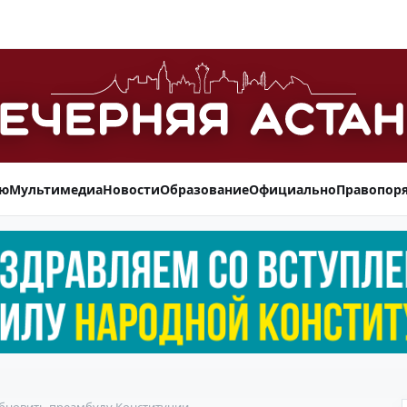
ью
Мультимедиа
Новости
Образование
Официально
Правопор
бновить преамбулу Конституции