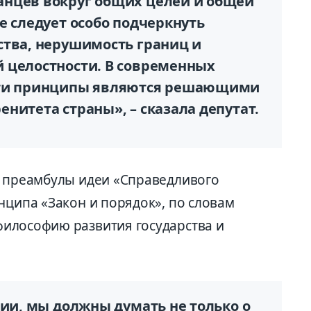
анцев
вокруг общих целей и общей
е следует особо подчеркнуть
ства, нерушимость границ и
 целостности. В современных
эти принципы являются решающими
нитета страны», – сказала депутат.
е преамбулы идеи «Справедливого
инципа «Закон и
порядок», по словам
философию развития государства и
ции, мы должны думать не только о